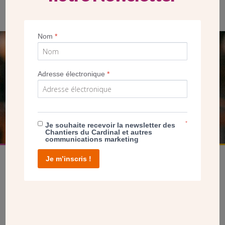
Le presbytère de Valenton : une charpente menacée
Nom
*
SEUL VOTRE DON
NOUS PERMET D’AGIR
Adresse électronique
*
FAIRE UN DON
*
Je souhaite recevoir la newsletter des
Chantiers du Cardinal et autres
communications marketing
Je m’inscris !
facebook
twitter
youtube
linkedin
instagram
Pinterest