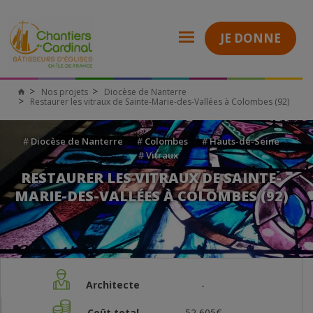
JE DONNE
Nos projets
Diocèse de Nanterre
Restaurer les vitraux de Sainte-Marie-des-Vallées à Colombes (92)
#
Diocèse de Nanterre
#
Colombes
#
Hauts-de-Seine
#
Vitraux
RESTAURER LES VITRAUX DE SAINTE-
MARIE-DES-VALLÉES À COLOMBES (92)
Architecte
-
Coût total
52 605€