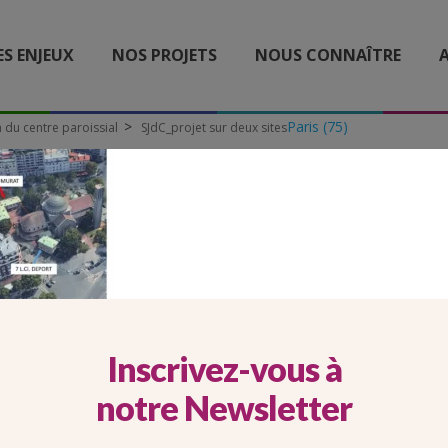
ES ENJEUX
NOS PROJETS
NOUS CONNAÎTRE
A
Paris (75)
 du centre paroissial
SJdC_projet sur deux sites
DC_PROJET SUR DEUX SIT
Inscrivez-vous à
notre Newsletter
 du centre paroissial Sainte Jeanne de Chan