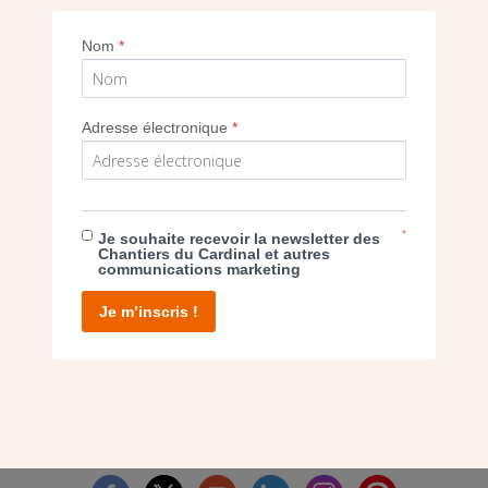
sur deux sites
Nom
*
Imprimer
Adresse électronique
*
*
Je souhaite recevoir la newsletter des
E DON
Chantiers du Cardinal et autres
communications marketing
T D’AGIR
Je m’inscris !