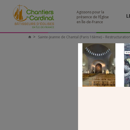
Agissons pour la
L
présence de l’Église
en Île-de-France
Sainte-Jeanne de Chantal (Paris 16ème) – Restructuration
Chantiers
du
Cardinal
SJ
Restructuration