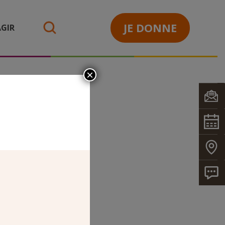
JE DONNE
GIR
search
×
ES
tal – Un projet