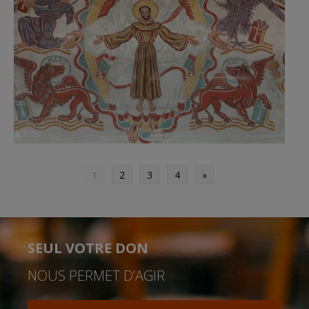
1
2
3
4
»
SEUL VOTRE DON
NOUS PERMET D’AGIR