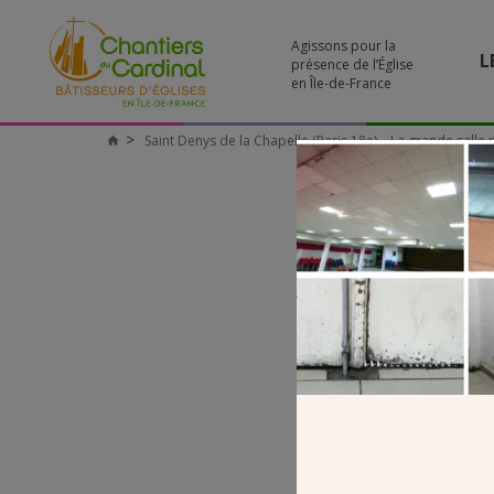
Agissons pour la
L
présence de l’Église
en Île-de-France
Saint Denys de la Chapelle (Paris 18e) – La grande salle
Chantiers
du
Cardinal