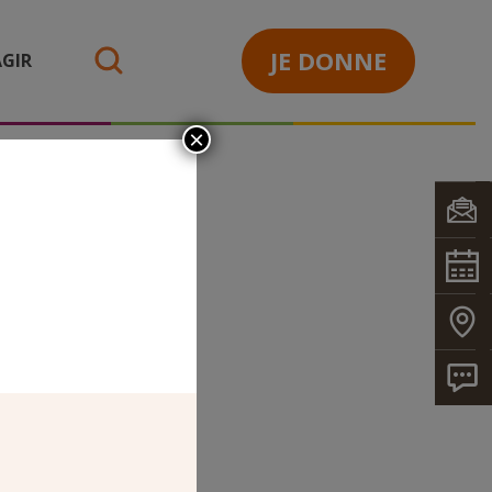
JE DONNE
GIR
search
×
S