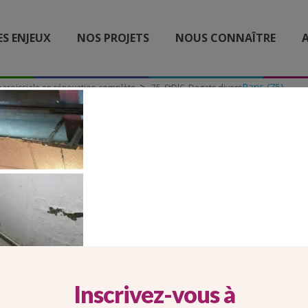
ES ENJEUX
NOS PROJETS
NOUS CONNAÎTRE
A
Paris (75)
 paroissiale en rénovation complète
75_StDlC_Degats divers
75_STDLC_DEGATS DIVER
Inscrivez-vous à