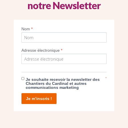
notre Newsletter
Imprimer
Nom
*
Adresse électronique
*
E DON
*
Je souhaite recevoir la newsletter des
Chantiers du Cardinal et autres
communications marketing
T D’AGIR
Je m’inscris !