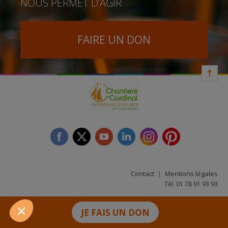
NOUS PERMET D’AGIR
FAIRE UN DON
facebook
twitter
youtube
linkedin
instagram
Pinterest
Contact
Mentions légales
Tél. 01 78 91 93 93
JE FAIS UN DON