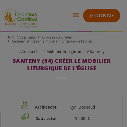
JE DONNE
Nos projets
Diocèse de Créteil
Santeny (94) créer le mobilier liturgique de l’église
#
Art sacré
#
Mobilier liturgique
#
Santeny
SANTENY (94) CRÉER LE MOBILIER
LITURGIQUE DE L’ÉGLISE
Architecte
Cyril Boucaud
Coût total
96 000€