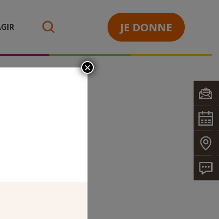
JE DONNE
GIR
search
×