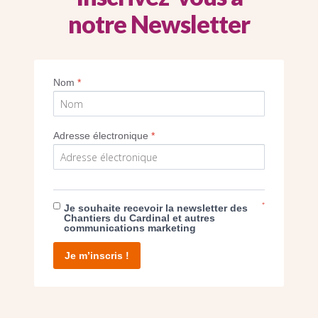
notre Newsletter
travaux ont commencé en octobre 2020. (C
Nom
*
Imprimer
Adresse électronique
*
*
Je souhaite recevoir la newsletter des
E DON
Chantiers du Cardinal et autres
communications marketing
T D’AGIR
Je m’inscris !