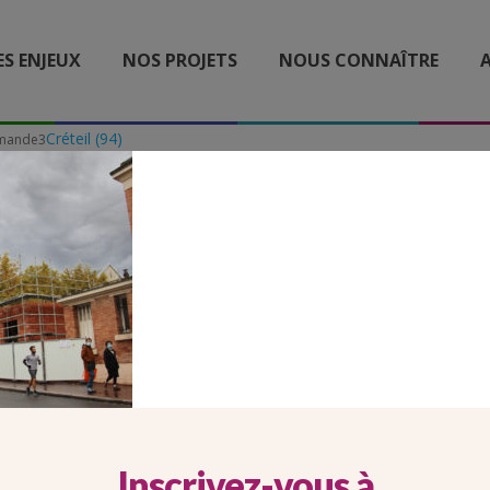
ES ENJEUX
NOS PROJETS
NOUS CONNAÎTRE
A
Créteil (94)
 mande3
ST MANDE3
Inscrivez-vous à