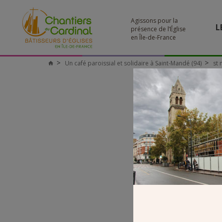
Agissons pour la
L
présence de l’Église
en Île-de-France
Un café paroissial et solidaire à Saint-Mandé (94)
st
Chantiers
du
Cardinal