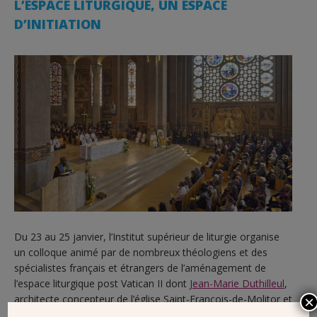
L’ESPACE LITURGIQUE, UN ESPACE
D’INITIATION
Du 23 au 25 janvier, l’Institut supérieur de liturgie organise
un colloque animé par de nombreux théologiens et des
spécialistes français et étrangers de l’aménagement de
l’espace liturgique post Vatican II dont
Jean-Marie Duthilleul
,
architecte concepteur de l’église Saint-François-de-Molitor et
×
de la mise en valeur de
l’église Saint-Ignace à Paris
.