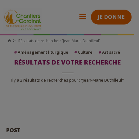
JE DONNE
Résultats de recherches: 'Jean-Marie Duthilleul'
Chantiers
du
Cardinal
#
Aménagement liturgique
#
Culture
#
Art sacré
RÉSULTATS DE VOTRE RECHERCHE
Il y a 2 résultats de recherches pour : "Jean-Marie Duthilleul"
POST