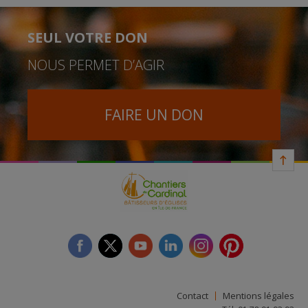
SEUL VOTRE DON
NOUS PERMET D’AGIR
FAIRE UN DON
facebook
twitter
youtube
linkedin
instagram
Pinterest
Contact
Mentions légales