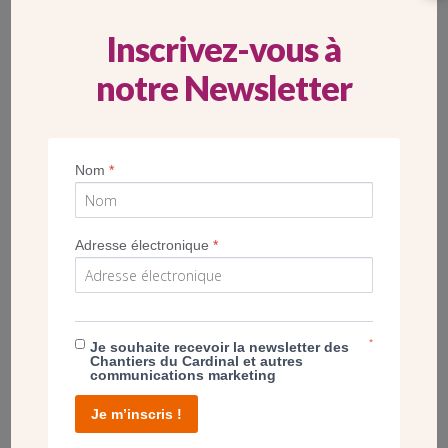
Inscrivez-vous à
notre Newsletter
POST
« FORMER UN SEUL CORPS AUTOUR DU
CHRIST »
Nom
*
Adresse électronique
*
*
Je souhaite recevoir la newsletter des
Chantiers du Cardinal et autres
communications marketing
Je m’inscris !