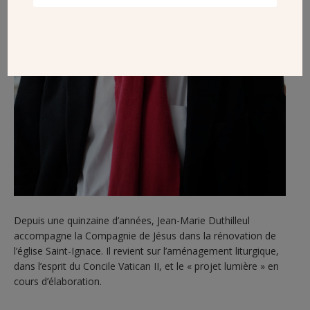
Depuis une quinzaine d’années, Jean-Marie Duthilleul
accompagne la Compagnie de Jésus dans la rénovation de
l’église Saint-Ignace. Il revient sur l’aménagement liturgique,
dans l’esprit du Concile Vatican II, et le « projet lumière » en
cours d’élaboration.