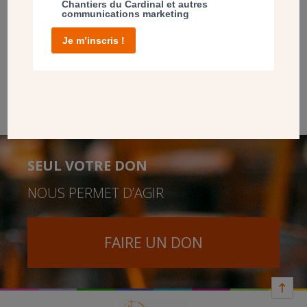
Chantiers du Cardinal et autres
communications marketing
Le 7 juin 2024, l’évêque de Versailles a béni le nouveau
centre Sainte-Elisabeth, au 28 rue Jean-Mermoz, au côté de
Je m’inscris !
son dynamique curé bâtisseur. Le père Yann Le Lay aura
porté ce projet jusqu’au bout de sa charge : il sera remplacé
cet été par le père Jean-Yves Coeroli, après dix ans à la tête
de sainte-Elisabeth-de-Hongrie.
SEUL VOTRE DON
NOUS PERMET D’AGIR
FAIRE UN DON