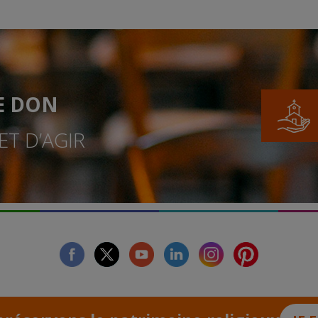
E DON
T D’AGIR
facebook
twitter
youtube
linkedin
instagram
Pinterest