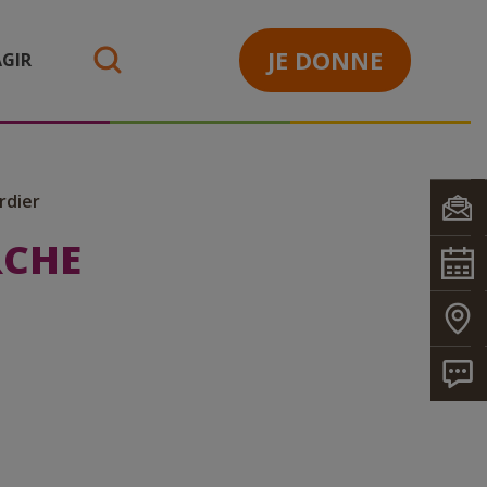
JE DONNE
GIR
search
rdier
RCHE