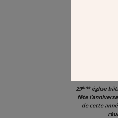
ème
29
église bât
fête l’annivers
de cette année
réu