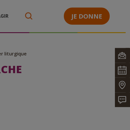
JE DONNE
GIR
search
r liturgique
RCHE