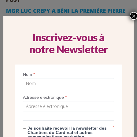
MGR LUC CREPY A BÉNI LA PREMIÈRE PIERRE
×
DES LOCAUX DE SAINTE-ELISABETH À
VERSAILLES (78)
Inscrivez-vous à
notre Newsletter
Nom
*
Adresse électronique
*
*
Je souhaite recevoir la newsletter des
Chantiers du Cardinal et autres
communications marketing