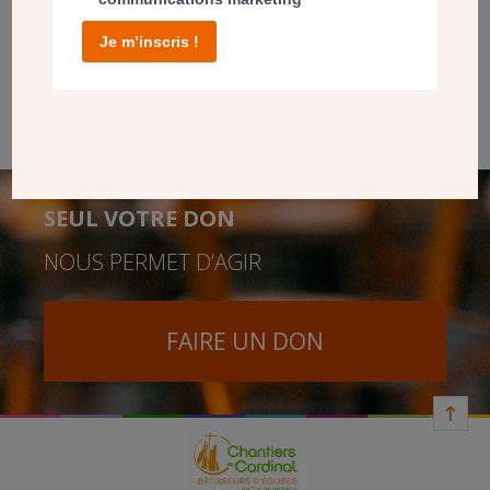
A Versailles, Mgr Luc Crepy a béni la première pierre de la
maison paroissiale et du presbytère de la paroisse Sainte-
Je m’inscris !
Elisabeth. Une étape importante pour la communauté
catholique locale, ainsi que pour tout le quartier de
Versailles-Chantiers en pleine croissance.
SEUL VOTRE DON
NOUS PERMET D’AGIR
FAIRE UN DON