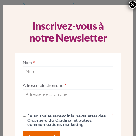
×
PREMIÈRES PIERRES DE L’ÉGLISE SAINTE
BATHILDE DE CHELLES (77)
Inscrivez-vous à
notre Newsletter
Nom
*
Adresse électronique
*
*
Je souhaite recevoir la newsletter des
Par un froid dimanche matin, le 26 janvier 2025, sur la
Chantiers du Cardinal et autres
place Cala, une assemblée de plus de cent personnes est
communications marketing
présente pour assister à un moment historique : la