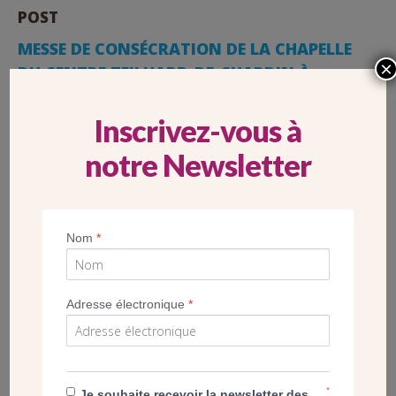
POST
MESSE DE CONSÉCRATION DE LA CHAPELLE
×
DU CENTRE TEILHARD-DE-CHARDIN À
SACLAY (91)
Inscrivez-vous à
notre Newsletter
Nom
*
Adresse électronique
*
*
Je souhaite recevoir la newsletter des