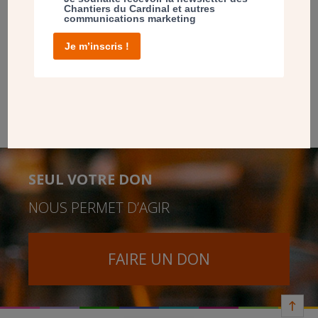
La messe de consécration de la Chapelle du Centre Teilhard-
Chantiers du Cardinal et autres
de-Chardin s’est tenue le 4 juin 2023 sur le pôle scientifique
communications marketing
et technologique de Paris-Saclay (91). Événement fondateur,
Je m’inscris !
cette cérémonie a donné toute sa dimension spirituelle et
missionnaire à ce nouveau lieu de culte catholique. Cette
chapelle est nichée au cœur du Centre Teilhard-de-Chardin
qui incarne l’union entre la foi chrétienne, la recherche
scientifique et la communauté étudiante.
SEUL VOTRE DON
NOUS PERMET D’AGIR
FAIRE UN DON