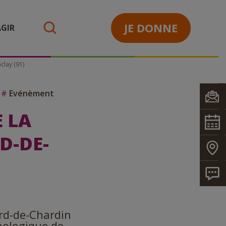
JE DONNE
GIR
search
clay (91)
#
Evénèment
 LA
D-DE-
ard-de-Chardin
hnologique de