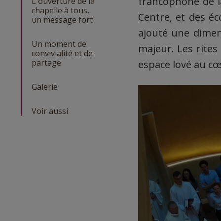
francophone de l
L'ouverture de la
chapelle à tous,
Centre, et des éc
un message fort
ajouté une dime
Un moment de
majeur. Les rites
convivialité et de
partage
espace lové au c
Galerie
Voir aussi