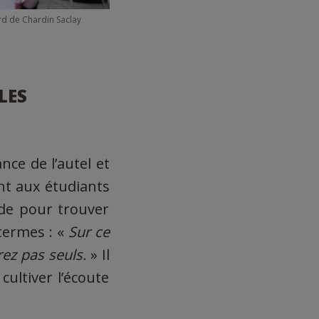
rd de Chardin Saclay
LES
nce de l’autel et
ant aux étudiants
nde pour trouver
termes : «
Sur ce
rez pas seuls.
» Il
ultiver l’écoute