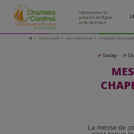
Agissons pour la
L
présence de l’Église
en Île-de-France
Nos projets
Les réalisations
Actualités des proje
#
Saclay
#
Cha
MES
CHAPE
La messe de co
s’est tenue l