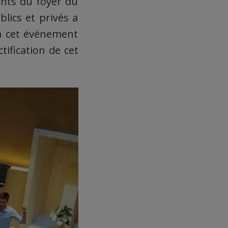
nts du foyer du
lics et privés a
à cet événement
tification de cet