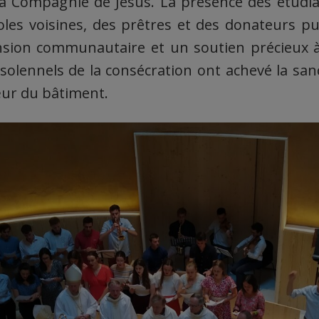
a Compagnie de Jésus. La présence des étudia
oles voisines, des prêtres et des donateurs pub
nsion communautaire et un soutien précieux 
 solennels de la consécration ont achevé la sanc
œur du bâtiment.