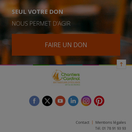
SEUL VOTRE DON
NOUS PERMET D’AGIR
FAIRE UN DON
facebook
twitter
youtube
linkedin
instagram
Pinterest
Contact
Mentions légales
Tél. 01 78 91 93 93