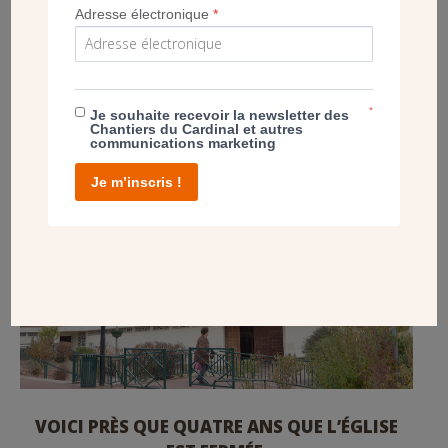
L’ÉGLISE NOTRE-DAME-DES-NOUES À
Adresse électronique
*
FRANCONVILLE (95)
*
Je souhaite recevoir la newsletter des
Chantiers du Cardinal et autres
communications marketing
Je m’inscris !
VOICI PRÈS QUE QUATRE ANS QUE L’ÉGLISE