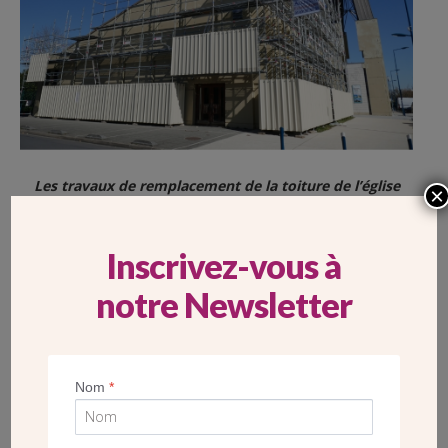
Les travaux de remplacement de la toiture de l’église
×
sont lancés, sous un beau ciel bleu de printemps.
Un bon augure pour un chantier de couverture !
Inscrivez-vous à
notre Newsletter
Nom
*
POST
DÉBUT DES TRAVAUX DE RÉNOVATION DE