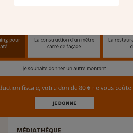
150 €
3
aing pour
La construction d'un mètre
La restaura
caté
carré de façade
d
Je souhaite donner un autre montant
duction fiscale, votre don de 80 € ne vous coûte
JE DONNE
MÉDIATHÈQUE