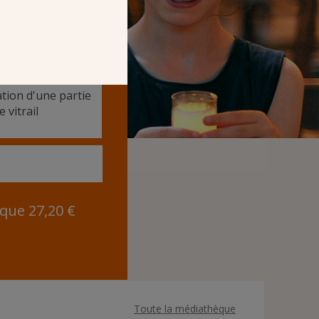
00 €
tion d'une partie
e vitrail
 que 27,20 €
Toute la médiathèque