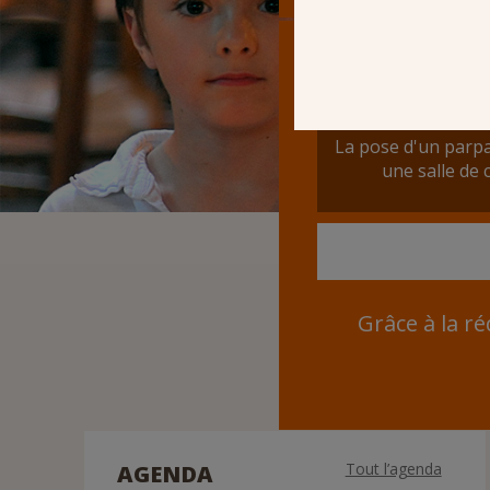
80 €
La pose d'un parp
une salle de 
Grâce à la ré
Tout l’agenda
AGENDA