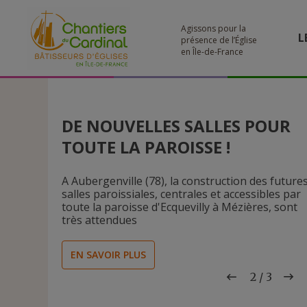
Agissons pour la
L
présence de l’Église
en Île-de-France
LES MISSIONS DES CHANTIERS
DE NOUVELLES SALLES POUR
NOUVELLE CHRONIQUE DU
DU CARDINAL
TOUTE LA PAROISSE !
PATRIMOINE SUR KTO RADIO !
Depuis près d'un siècle, les Chantiers du
A Aubergenville (78), la construction des future
Cardinal agissent pour le patrimoine religieux
salles paroissiales, centrales et accessibles par
Lettre à mon clocher... Nos églises sont un lieu
en Ile-de-France. Connaissez-vous le détail de
toute la paroisse d'Ecquevilly à Mézières, sont
d'appel, de refuge, d'accueil et d'apaisement.
nos missions ? Redécouvrez-les en vidéo !
très attendues
ECOUTER LA CHRONIQUE
EN SAVOIR PLUS
EN SAVOIR PLUS
2
2
2
/
3
3
3