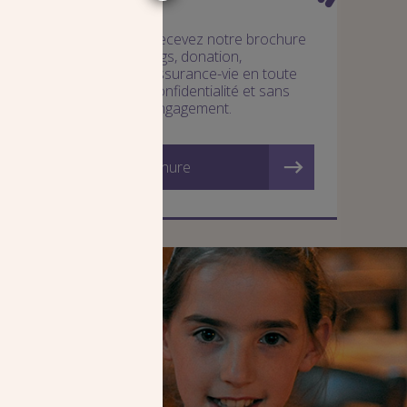
Recevez notre brochure
legs, donation,
assurance-vie en toute
confidentialité et sans
engagement.
Recevez une brochure
AGIR
 régulier