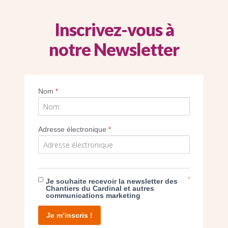
Inscrivez-vous à
Paris (18e)
S
NOTRE DAME DU BON CONSEIL (PARIS 18E) -
notre Newsletter
DÉBUT DU CHANTIER DE RESTAURATION DES
VITRAUX
En savoir plus
Nom
*
Adresse électronique
*
 VOTRE DON NOUS PERMET D’
*
Je souhaite recevoir la newsletter des
Chantiers du Cardinal et autres
communications marketing
Je m’inscris !
 don ponctuel
Je fais un don