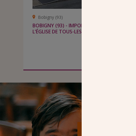
Bobigny (93)
BOBIGNY (93) - IMPORTANT CHANTIER DAN
L’ÉGLISE DE TOUS-LES-SAINTS
En savoir plus
SEUL
Je fais un