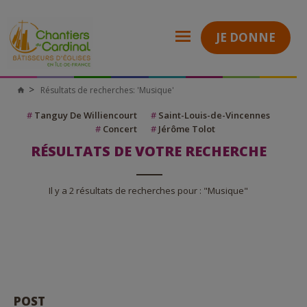
JE DONNE
Résultats de recherches: 'Musique'
Chantiers
du
Cardinal
#
Tanguy De Williencourt
#
Saint-Louis-de-Vincennes
#
Concert
#
Jérôme Tolot
RÉSULTATS DE VOTRE RECHERCHE
Il y a 2 résultats de recherches pour : "Musique"
POST