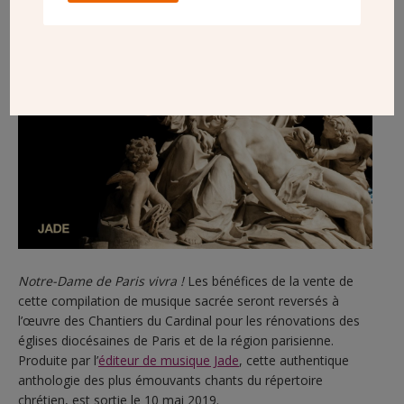
Notre-Dame de Paris vivra !
Les bénéfices de la vente de
cette compilation de musique sacrée seront reversés à
l’œuvre des Chantiers du Cardinal pour les rénovations des
églises diocésaines de Paris et de la région parisienne.
Produite par l’
éditeur de musique Jade
, cette authentique
anthologie des plus émouvants chants du répertoire
chrétien, est sortie le 10 mai 2019.