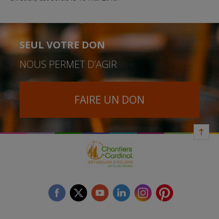
SEUL VOTRE DON
NOUS PERMET D’AGIR
FAIRE UN DON
facebook
twitter
youtube
linkedin
instagram
Pinterest