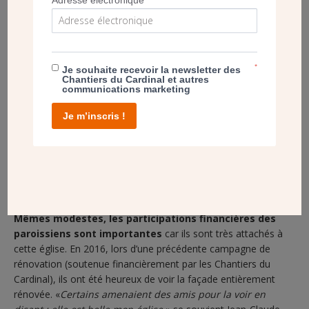
*
Je souhaite recevoir la newsletter des
Chantiers du Cardinal et autres
communications marketing
Je m’inscris !
Les travaux commencés au printemps 2021 concernent la toiture du
chœur et du transept de l’église ND d’Alfortville. (Crédit VAM/CDC)
Mêmes modestes, les participations financières des
paroissiens sont importantes
car ils sont très attachés à
cette église. En 2016, lors d’une précédente campagne de
rénovation (soutenue financièrement par les Chantiers du
Cardinal), ils ont été heureux de voir la façade entièrement
rénovée. «
Certains amenaient des amis pour la voir en