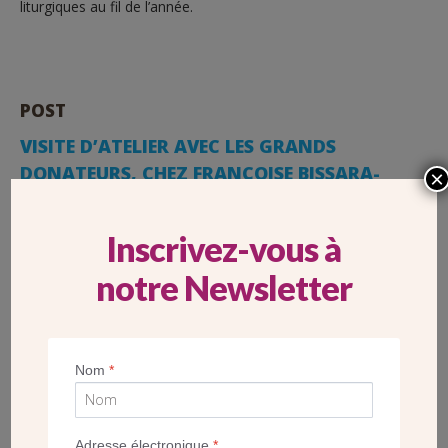
liturgiques au fil de l’année.
POST
VISITE D’ATELIER AVEC LES GRANDS
DONATEURS, CHEZ FRANÇOISE BISSARA-
×
FRÉREAU, ARTISTE PEINTRE ET SCULPTEUR
Inscrivez-vous à
notre Newsletter
Nom
*
Adresse électronique
*