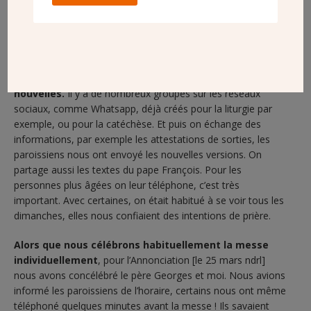
son bureau.
COMMENT GARDEZ VOUS LE LIEN AVEC LES
PAROISSIENS ?
On appelle les paroissiens pour prendre de leurs
nouvelles.
Il y a de nombreux groupes sur les réseaux
sociaux, comme Whatsapp, déjà créés pour la liturgie par
exemple, ou pour la catéchèse. Et puis on échange des
informations, par exemple les attestations de sorties, les
paroissiens nous ont envoyé les nouvelles versions. On
partage aussi les textes du pape François. Pour les
personnes plus âgées on leur téléphone, c’est très
important. Avec certaines, on était habitué à se voir tous les
dimanches, elles nous confiaient des intentions de prière.
Alors que nous célébrons habituellement la messe
individuellement
, pour l’Annonciation [le 25 mars ndrl]
nous avons concélébré le père Georges et moi. Nous avions
informé les paroissiens de l’horaire, certains nous ont même
téléphoné quelques minutes avant la messe ! Ils savaient