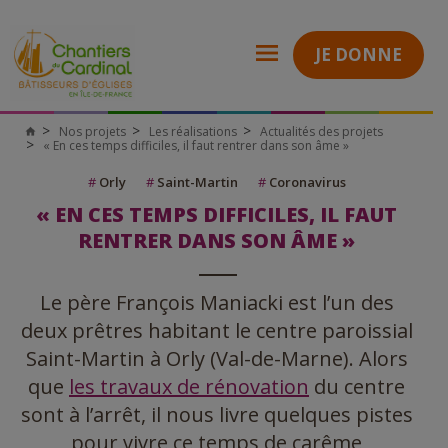
JE DONNE
Nos projets
Les réalisations
Actualités des projets
« En ces temps difficiles, il faut rentrer dans son âme »
#
Orly
#
Saint-Martin
#
Coronavirus
« EN CES TEMPS DIFFICILES, IL FAUT
RENTRER DANS SON ÂME »
Le père François Maniacki est l’un des
deux prêtres habitant le centre paroissial
Saint-Martin à Orly (Val-de-Marne). Alors
que
les travaux de rénovation
du centre
sont à l’arrêt, il nous livre quelques pistes
pour vivre ce temps de carême