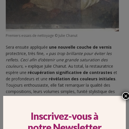
Premiers essais de nettoyage © Julie Chanut
Sera ensuite appliquée
une nouvelle couche de vernis
protectrice, très fine,
« pas trop brillante pour éviter les
reflets
. Ceci afin d’obtenir une grande saturation des
couleurs,
» explique Julie Chanut. Au total, la restauratrice
espère une
récupération significative de contrastes
et
de profondeurs et une
révélation des couleurs initiales
.
Toujours enthousiaste, elle fait remarquer la qualité des
compositions, leurs volumes simples, l’unité stylistique des
×
stations alors que trois artistes sont intervenues, et la
présence de vêtements plutôt contemporains dans la
présentation de certains personnages, comme cela se
Inscrivez-vous à
faisait jadis.
notre Newsletter