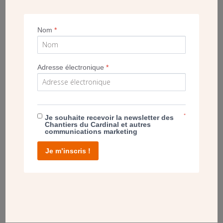
Nom
*
Adresse électronique
*
*
Je souhaite recevoir la newsletter des
Chantiers du Cardinal et autres
La restauratrice détaille une des œuvres du Chemin de Croix
communications marketing
Je m’inscris !
L’ENQUÊTE SUR UNE ŒUVRE
Pour Caroline Morizot, si la dépose est une étape
importante, l’opération globale présente un grand intérêt
patrimonial et historique. Hormis le
Chemin de Croix peint
par George Desvallières à l’église du Saint-Esprit
, il n’existe