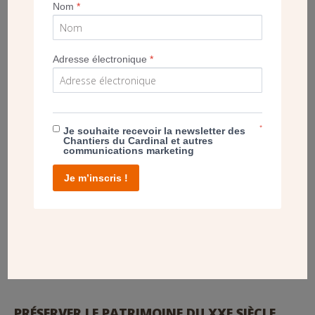
Nom
*
Adresse électronique
*
*
Je souhaite recevoir la newsletter des
Chantiers du Cardinal et autres
communications marketing
Je m’inscris !
Vue intérieure du vitrail. Un filet de protection empêche la chute des
éléments à l’intérieur de l’église. (CDC)
PRÉSERVER LE PATRIMOINE DU XXE SIÈCLE