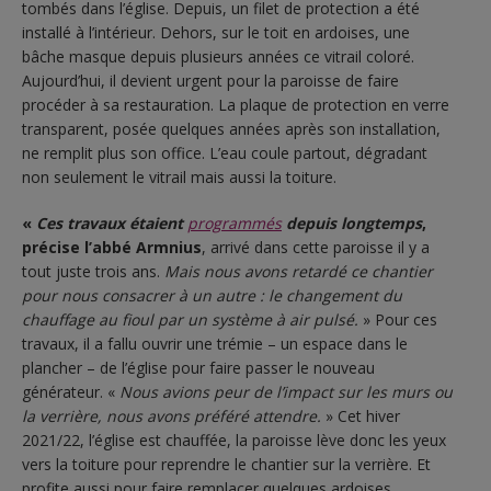
tombés dans l’église. Depuis, un filet de protection a été
installé à l’intérieur. Dehors, sur le toit en ardoises, une
bâche masque depuis plusieurs années ce vitrail coloré.
Aujourd’hui, il devient urgent pour la paroisse de faire
procéder à sa restauration. La plaque de protection en verre
transparent, posée quelques années après son installation,
ne remplit plus son office. L’eau coule partout, dégradant
non seulement le vitrail mais aussi la toiture.
«
Ces travaux étaient
programmés
depuis longtemps
,
précise l’abbé Armnius
, arrivé dans cette paroisse il y a
tout juste trois ans.
Mais nous avons retardé ce chantier
pour nous consacrer à un autre : le changement du
chauffage au fioul par un système à air pulsé.
» Pour ces
travaux, il a fallu ouvrir une trémie – un espace dans le
plancher – de l’église pour faire passer le nouveau
générateur. «
Nous avions peur de l’impact sur les murs ou
la verrière, nous avons préféré attendre.
» Cet hiver
2021/22, l’église est chauffée, la paroisse lève donc les yeux
vers la toiture pour reprendre le chantier sur la verrière. Et
profite aussi pour faire remplacer quelques ardoises