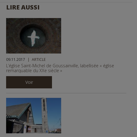
o
LIRE AUSSI
u
1
10
s
© Copyright CDC
1
10
© Copyright CDC
09.11.2017
ARTICLE
L’église Saint-Michel de Goussainville, labellisée « église
remarquable du XXe siècle »
Voir