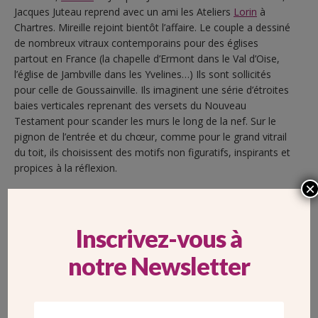
Jacques Juteau reprend avec un ami les Ateliers
Lorin
à
Chartres. Mireille rejoint bientôt l’affaire. Le couple a dessiné
de nombreux vitraux contemporains pour des églises
partout en France (la chapelle d’Ermont dans le Val d’Oise,
l’église de Jambville dans les Yvelines…) Ils sont sollicités
pour celle de Goussainville. Ils imaginent une série d’étroites
baies verticales reprenant des versets du Nouveau
Testament pour scander les murs le long de la nef. Sur le
pignon de l’entrée et du chœur, comme pour le grand vitrail
du toit, ils choisissent des motifs non figuratifs, inspirants et
propices à la réflexion.
×
Inscrivez-vous à
notre Newsletter