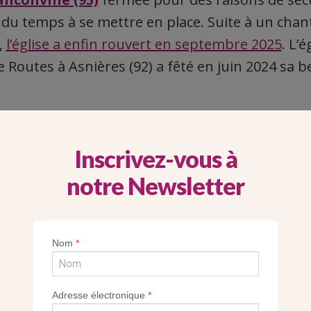
 du temps à se mettre en place. Suite à un chant
,
l’église a enfin rouvert en septembre 2025
. L’é
Routes à Asnières (92) a fêté en juin 2024 sa be
Inscrivez-vous à
notre Newsletter
Nom
*
Adresse électronique
*