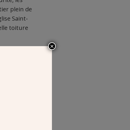
ier plein de
glise Saint-
lle toiture
×