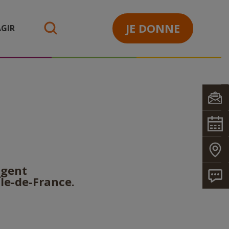
JE DONNE
GIR
search
agent
Île-de-France.