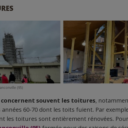
URES
nconville (95)
 concernent souvent les toitures
, notamment
s années 60-70 dont les toits fuient. Par exempl
t les toitures sont entièrement rénovées. Pou
nconville (95)
fermée pour des raisons de sécu