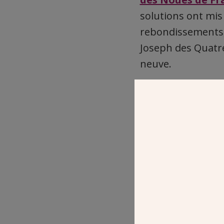
solutions ont mis
rebondissements
Joseph des Quatre 
neuve.