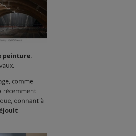
e peinture
,
avaux.
irage, comme
i a récemment
gique, donnant à
éjouit