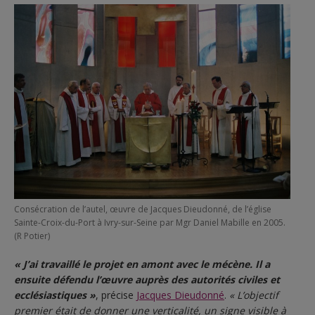
Consécration de l’autel, œuvre de Jacques Dieudonné, de l’église
Sainte-Croix-du-Port à Ivry-sur-Seine par Mgr Daniel Mabille en 2005.
(R Potier)
« J’ai travaillé le projet en amont avec le mécène. Il a
ensuite défendu l’œuvre auprès des autorités civiles et
ecclésiastiques »
, précise
Jacques Dieudonné
.
« L’objectif
premier était de donner une verticalité, un signe visible à