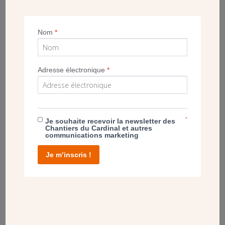
Nom
*
Adresse électronique
*
*
Je souhaite recevoir la newsletter des
Chantiers du Cardinal et autres
communications marketing
Je m’inscris !
Maquette de l’artiste pour la porte de la cathédrale de Liège. (DR)
UNE QUÊTE SPIRITUELLE