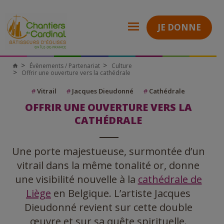
JE DONNE
Évènements / Partenariat
Culture
Chantiers
Offrir une ouverture vers la cathédrale
du
Cardinal
#
Vitrail
#
Jacques Dieudonné
#
Cathédrale
OFFRIR UNE OUVERTURE VERS LA
CATHÉDRALE
Une porte majestueuse, surmontée d’un
vitrail dans la même tonalité or, donne
une visibilité nouvelle à la
cathédrale de
Liège
en Belgique. L’artiste Jacques
Dieudonné revient sur cette double
œuvre et sur sa quête spirituelle.