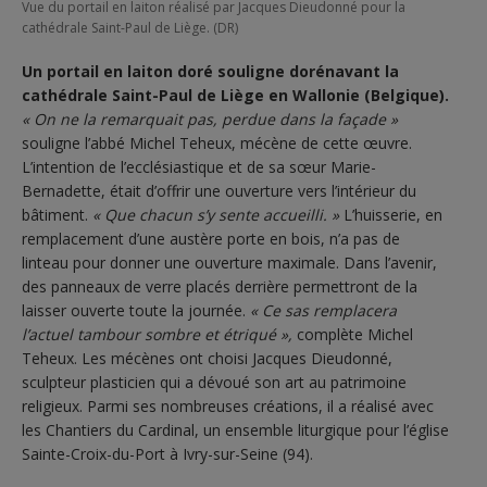
Vue du portail en laiton réalisé par Jacques Dieudonné pour la
cathédrale Saint-Paul de Liège. (DR)
Un portail en laiton doré souligne dorénavant la
cathédrale Saint-Paul de Liège en Wallonie (Belgique).
« On ne la remarquait pas, perdue dans la façade »
souligne l’abbé Michel Teheux, mécène de cette œuvre.
L’intention de l’ecclésiastique et de sa sœur Marie-
Bernadette, était d’offrir une ouverture vers l’intérieur du
bâtiment.
« Que chacun s’y sente accueilli. »
L’huisserie, en
remplacement d’une austère porte en bois, n’a pas de
linteau pour donner une ouverture maximale. Dans l’avenir,
des panneaux de verre placés derrière permettront de la
laisser ouverte toute la journée.
« Ce sas remplacera
l’actuel tambour sombre et étriqué »,
complète Michel
Teheux. Les mécènes ont choisi Jacques Dieudonné,
sculpteur plasticien qui a dévoué son art au patrimoine
religieux. Parmi ses nombreuses créations, il a réalisé avec
les Chantiers du Cardinal, un ensemble liturgique pour l’église
Sainte-Croix-du-Port à Ivry-sur-Seine (94).