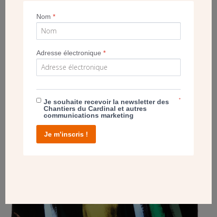
métier, aussi bien pour la restauration du patrimoine que
pour la création contemporaine.
Nom
*
Adresse électronique
*
POST
LE VITRAIL À HAUTEUR DE REGARD
*
Je souhaite recevoir la newsletter des
Chantiers du Cardinal et autres
communications marketing
Je m’inscris !