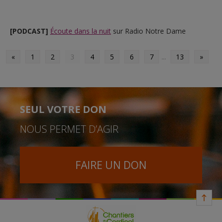
[PODCAST]
Écoute dans la nuit
sur Radio Notre Dame
«
1
2
3
4
5
6
7
...
13
»
SEUL VOTRE DON
NOUS PERMET D’AGIR
FAIRE UN DON