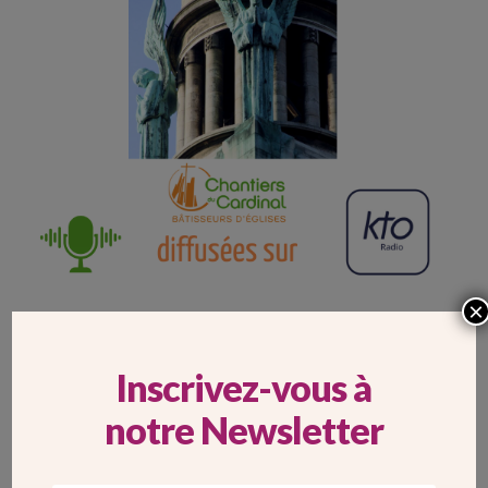
×
Sur
KTO Radio
, les Chantiers du Cardinal
animent des
chroniques sur le patrimoine religieux.
Inscrivez-vous à
notre Newsletter
POST