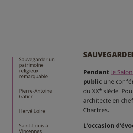
SAUVEGARDER
Sauvegarder un
patrimoine
religieux
Pendant
le Salo
remarquable
public
une confér
e
du XX
siècle. Pou
Pierre-Antoine
Gatier
architecte en che
Chartres.
Hervé Loire
L’occasion d’évo
Saint-Louis à
Vincennes