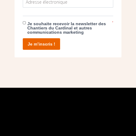
vail de restauration du maître-verrier
Hervé
*
Je souhaite recevoir la newsletter des
artres.
Chantiers du Cardinal et autres
communications marketing
Je m’inscris !