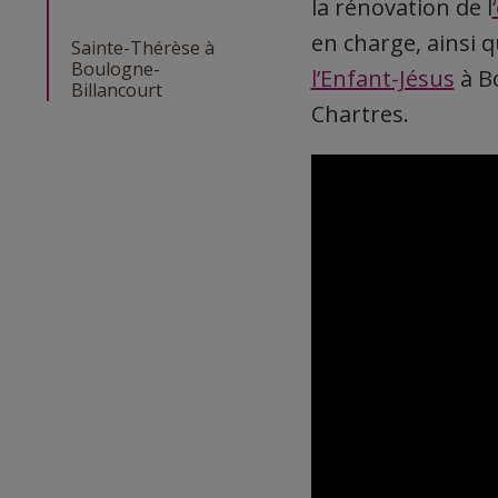
la rénovation de l
en charge, ainsi q
Sainte-Thérèse à
Boulogne-
l’Enfant-Jésus
à Bo
Billancourt
Chartres.