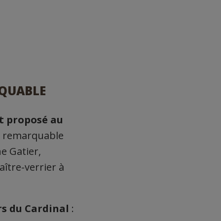
RQUABLE
nt proposé au
x remarquable
ne Gatier,
ître-verrier à
rs du Cardinal
: