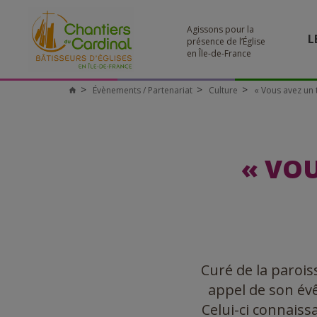
Agissons pour la
L
présence de l’Église
en Île-de-France
Évènements / Partenariat
Culture
« Vous avez un t
Chantiers
du
Cardinal
« VOU
Curé de la parois
appel de son év
Celui-ci connaiss