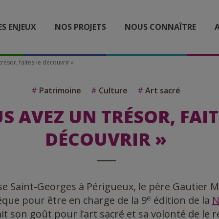
ES ENJEUX
NOS PROJETS
NOUS CONNAÎTRE
A
résor, faites-le découvrir »
#
Patrimoine
#
Culture
#
Art sacré
S AVEZ UN TRÉSOR, FAIT
DÉCOUVRIR »
se Saint-Georges à Périgueux, le père Gautier 
e
êque pour être en charge de la 9
édition de la
N
ait son goût pour l’art sacré et sa volonté de le