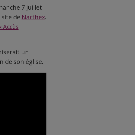
anche 7 juillet
 site de
Narthex
.
« Accès
niserait un
n de son église.