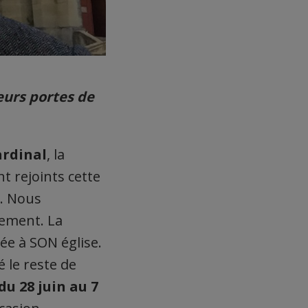
eurs portes de
ardinal
, la
 rejoints cette
. Nous
ement. La
ée à SON église.
é le reste de
du 28 juin au 7