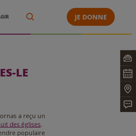
JE DONNE
GIR
search
ES-LE
Mornas a reçu un
uit des églises
.
 rendre populaire