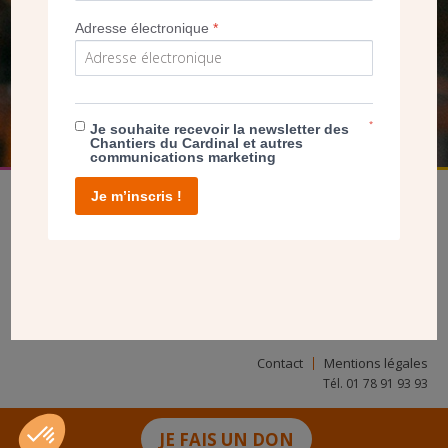
NOUS PERMET D’AGIR
Adresse électronique
*
FAIRE UN DON
*
Je souhaite recevoir la newsletter des
Chantiers du Cardinal et autres
communications marketing
Je m’inscris !
facebook
twitter
youtube
linkedin
instagram
Pinterest
Contact
Mentions légales
Tél. 01 78 91 93 93
JE FAIS UN DON