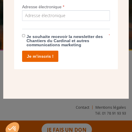
Adresse électronique
*
NOUS PERMET D’AGIR
FAIRE UN DON
*
Je souhaite recevoir la newsletter des
Chantiers du Cardinal et autres
communications marketing
Je m’inscris !
facebook
twitter
youtube
linkedin
instagram
Pinterest
Contact
Mentions légales
Tél. 01 78 91 93 93
JE FAIS UN DON