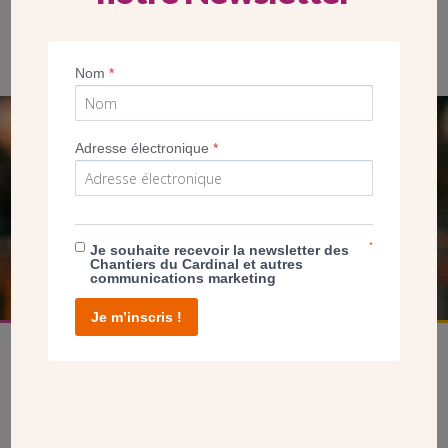
Le projet « Puissance d’aimer » : aménagement des deux
chapelles latérales du choeur de l’église Sainte-Jeanne-de-
Chantal à Paris 16e.
Nom
*
SEUL VOTRE DON
Adresse électronique
*
NOUS PERMET D’AGIR
*
FAIRE UN DON
Je souhaite recevoir la newsletter des
Chantiers du Cardinal et autres
communications marketing
Je m’inscris !