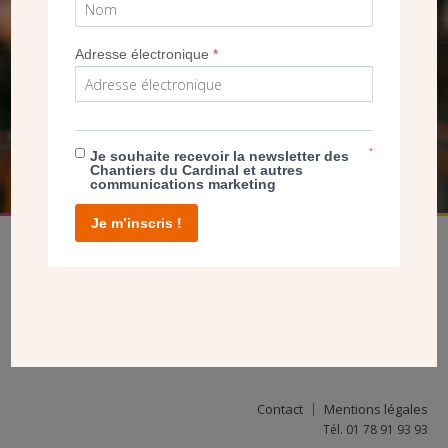
SEUL VOTRE DON
Adresse électronique
*
NOUS PERMET D’AGIR
FAIRE UN DON
*
Je souhaite recevoir la newsletter des
Chantiers du Cardinal et autres
communications marketing
Je m’inscris !
facebook
twitter
youtube
linkedin
instagram
Pinterest
Contact
Mentions légales
Tél. 01 78 91 93 93