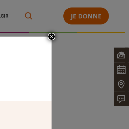
JE DONNE
GIR
search
×