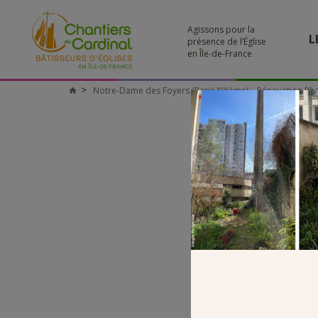
Agissons pour la
L
présence de l’Église
en Île-de-France
Notre-Dame des Foyers (Paris XIXème) – Rénovation Ph
Chantiers
du
Cardinal