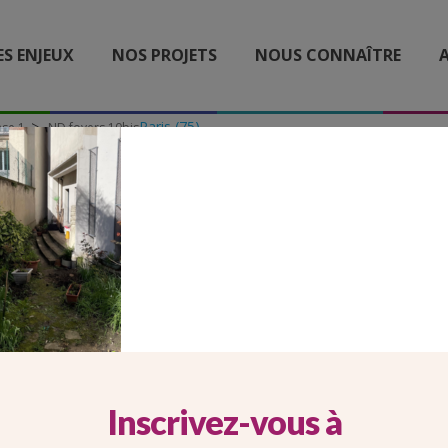
ES ENJEUX
NOS PROJETS
NOUS CONNAÎTRE
A
Paris (75)
ase 1
ND foyers 10bis
ND FOYERS 10BIS
Inscrivez-vous à