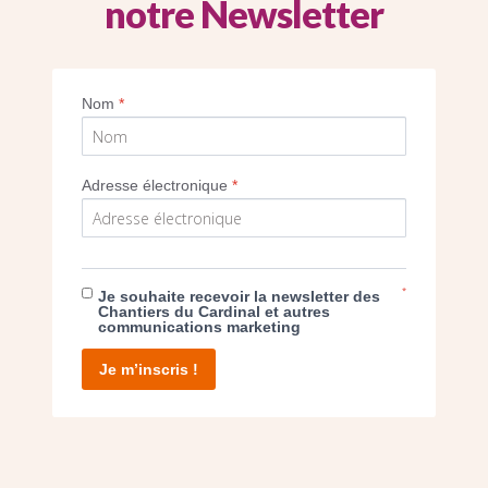
notre Newsletter
Imprimer
Nom
*
Adresse électronique
*
E DON
*
Je souhaite recevoir la newsletter des
Chantiers du Cardinal et autres
communications marketing
T D’AGIR
Je m’inscris !