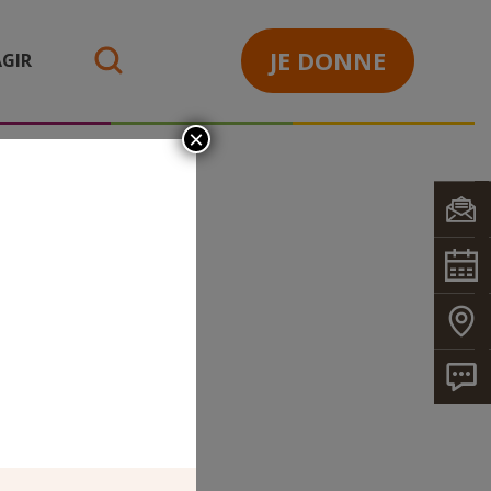
JE DONNE
GIR
search
×