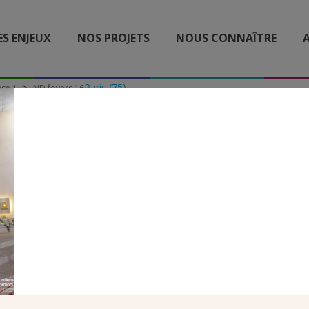
ES ENJEUX
NOS PROJETS
NOUS CONNAÎTRE
A
Paris (75)
ase 1
ND foyers 16
ND FOYERS 16