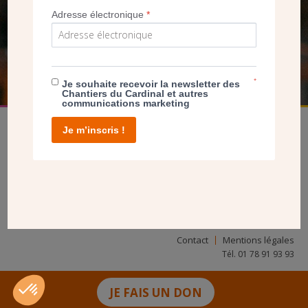
NOUS PERMET D’AGIR
Adresse électronique
*
FAIRE UN DON
*
Je souhaite recevoir la newsletter des
Chantiers du Cardinal et autres
communications marketing
Je m’inscris !
facebook
twitter
youtube
linkedin
instagram
Pinterest
Contact
Mentions légales
Tél. 01 78 91 93 93
JE FAIS UN DON