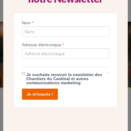
l’entretien de l’église, un projet artistique autour de la lumière a
vu le jour.
Nom
*
SEUL VOTRE DON
NOUS PERMET D’AGIR
Adresse électronique
*
FAIRE UN DON
*
Je souhaite recevoir la newsletter des
Chantiers du Cardinal et autres
communications marketing
Je m’inscris !
facebook
twitter
youtube
linkedin
instagram
Pinterest