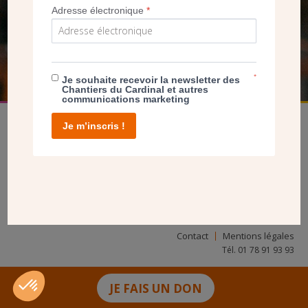
NOUS PERMET D’AGIR
Adresse électronique
*
FAIRE UN DON
*
Je souhaite recevoir la newsletter des
Chantiers du Cardinal et autres
communications marketing
Je m’inscris !
facebook
twitter
youtube
linkedin
instagram
Pinterest
Contact
Mentions légales
Tél. 01 78 91 93 93
JE FAIS UN DON