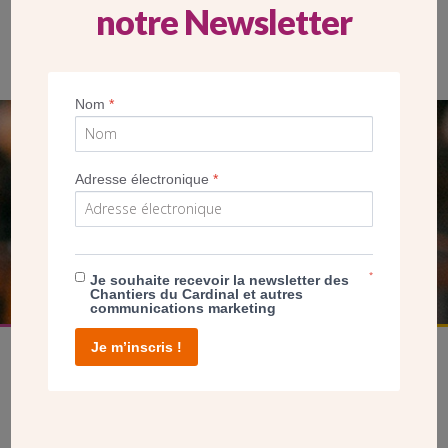
notre Newsletter
Nom
*
SEUL VOTRE DON
Adresse électronique
*
NOUS PERMET D’AGIR
FAIRE UN DON
*
Je souhaite recevoir la newsletter des
Chantiers du Cardinal et autres
communications marketing
Je m’inscris !