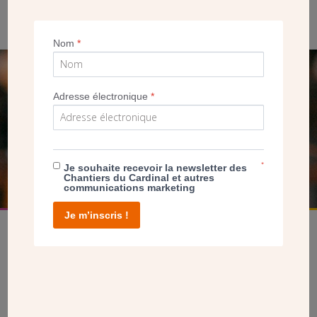
Nom
*
SEUL VOTRE DON
Adresse électronique
*
NOUS PERMET D’AGIR
FAIRE UN DON
*
Je souhaite recevoir la newsletter des
Chantiers du Cardinal et autres
communications marketing
Je m’inscris !
facebook
twitter
youtube
linkedin
instagram
Pinterest