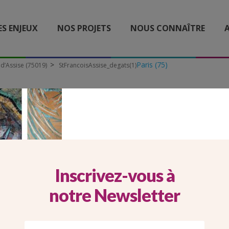
ES ENJEUX
NOS PROJETS
NOUS CONNAÎTRE
A
Paris (75)
 d’Assise (75019)
StFrancoisAssise_degats(1)
FRANCOISASSISE_DEGATS
Inscrivez-vous à
notre Newsletter
Imprimer