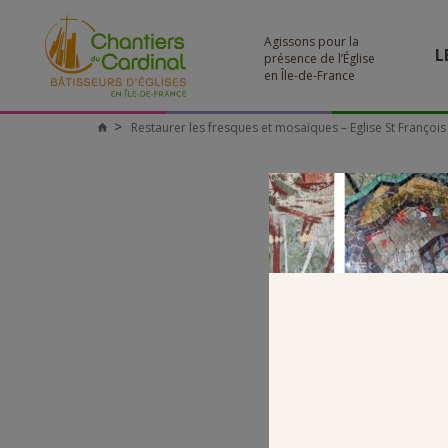
Agissons pour la
L
présence de l’Église
en Île-de-France
Restaurer les fresques et mosaïques – Eglise St François
Chantiers
du
Cardinal
ST