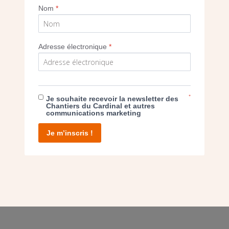
Nom
*
Adresse électronique
*
E DON
T D’AGIR
*
Je souhaite recevoir la newsletter des
Chantiers du Cardinal et autres
communications marketing
Je m’inscris !
facebook
twitter
youtube
linkedin
instagram
Pinterest