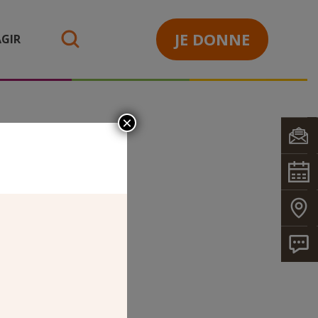
JE DONNE
GIR
search
×
(1)