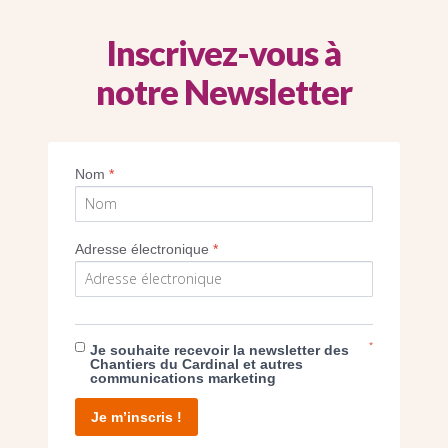
SEUL VOTRE DON
Inscrivez-vous à
NOUS PERMET D’AGIR
notre Newsletter
FAIRE UN DON
Nom
*
Adresse électronique
*
facebook
twitter
youtube
linkedin
instagram
Pinterest
*
Je souhaite recevoir la newsletter des
Chantiers du Cardinal et autres
communications marketing
Contact
Mentions légales
Tél. 01 78 91 93 93
Je m’inscris !