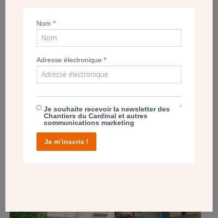
Nom
*
ENTRETIEN AVEC LE PÈRE GAUTIER MORNAS,
DIRECTEUR DU DÉPARTEMENT ART SACRÉ
Adresse électronique
*
DE LA CONFÉRENCE DES ÉVÊQUES DE FRANCE
(CEF),
POUR MIEUX COMPRENDRE LES ENJEUX ET LES
*
Je souhaite recevoir la newsletter des
ATTENTES
.
Chantiers du Cardinal et autres
communications marketing
DE CE RECENSEMENT EXHAUSTIF DU « PLUS
Je m’inscris !
GRAND MUSÉE DE FRANCE »
.