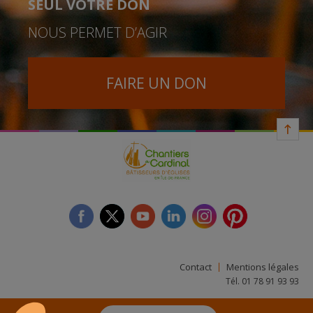
SEUL VOTRE DON
NOUS PERMET D’AGIR
FAIRE UN DON
facebook
twitter
youtube
linkedin
instagram
Pinterest
Contact
Mentions légales
Tél. 01 78 91 93 93