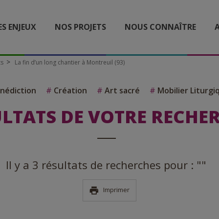
ES ENJEUX
NOS PROJETS
NOUS CONNAÎTRE
A
ts
La fin d’un long chantier à Montreuil (93)
nédiction
#
Création
#
Art sacré
#
Mobilier Liturgi
LTATS DE VOTRE RECHE
Il y a 3 résultats de recherches pour : ""
Imprimer