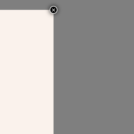
×
INT-PIERRE