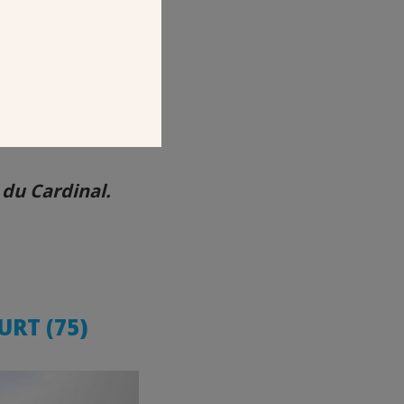
runo de Maistre
lise qui date du
 du Cardinal.
RT (75)