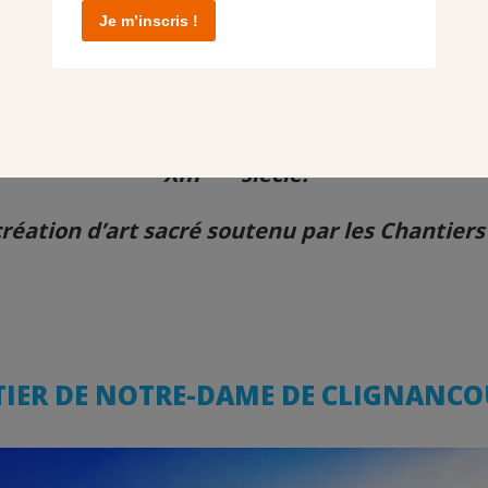
Je m’inscris !
e de l’installation du mobilier liturgique par
B
 charge de l’embellissement du chœur de l’ég
ème
XIII
siècle.
réation d’art sacré soutenu par les Chantiers
TIER DE NOTRE-DAME DE CLIGNANCOU