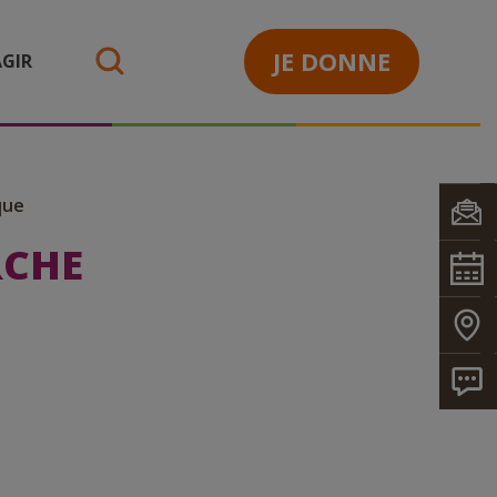
JE DONNE
GIR
search
que
RCHE