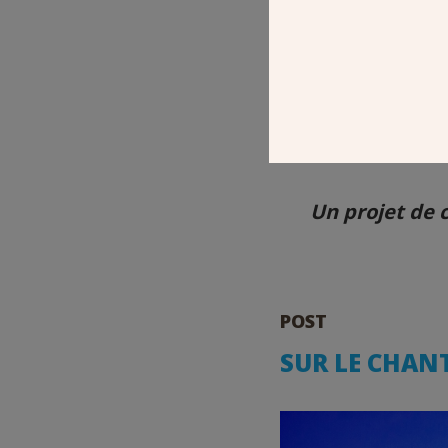
Visite-découvert
et son équipe en
Un projet de c
POST
SUR LE CHAN