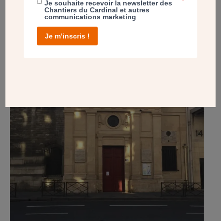
Je souhaite recevoir la newsletter des
SAINT DENYS DE LA CHAPELLE (PARIS 18E) –
Chantiers du Cardinal et autres
LA GRANDE SALLE PAROISSIALE EN
communications marketing
RÉNOVATION COMPLÈTE
Je m’inscris !