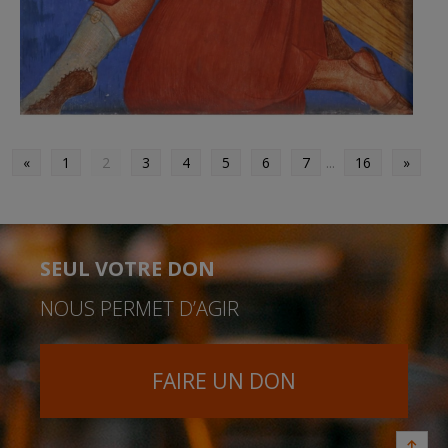
«
1
2
3
4
5
6
7
...
16
»
SEUL VOTRE DON
NOUS PERMET D’AGIR
FAIRE UN DON