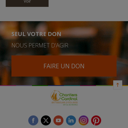
Voir
SEUL VOTRE DON
NOUS PERMET D’AGIR
FAIRE UN DON
facebook
twitter
youtube
linkedin
instagram
Pinterest