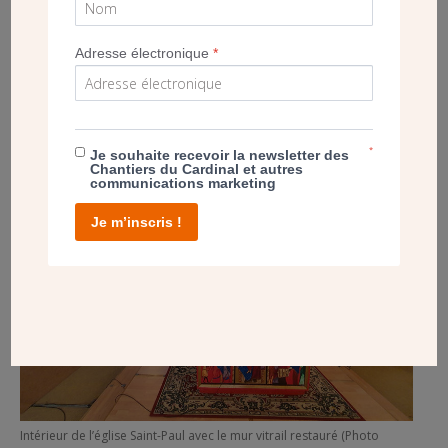
restauration à Villejuif (Val-de-Marne). Pendant plusieurs
semaines, chaque morceau a été examiné, certains ont été
remplacés, en cherchant la nuance la plus proche de celle
Adresse électronique
*
d’origine auprès de Saint-Gobain.
*
Je souhaite recevoir la newsletter des
Chantiers du Cardinal et autres
communications marketing
Je m’inscris !
Intérieur de l’église Saint-Paul avec le mur vitrail restauré (Photo