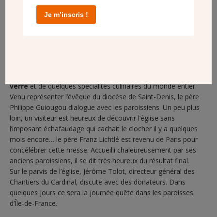
Je m’inscris !
La paroisse accueille une importante communauté de fidèles
tamouls. (Photo Gil Fornet/CDC)
Après la messe c’est le moment convivial, autour d’un
verre
et de quelques spécialités culinaires du monde entier.
Venu représenter l’évêque du diocèse de Saint-Denis, le père
Philippe
Guiougou
dialogue avec les paroissiens. Un peu plus
loin, un visiteur est heureux de découvrir l’église sans
l’imposant échafaudage qui cachait le clocher il y a quelques
mois encore… le père Franz Lichtlé est revenu de Paris pour
concélébrer cette messe. Accueilli chaleureusement par ses
anciens paroissiens, il se dit très heureux du résultat final.
Sur le parvis de l’église, Jérôme Tolot, directeur général des
Chantiers du Cardinal, discute avec des donateurs. Dans
quelques jours ce sera la journée quête dans les paroisses
d’Île-de-France.