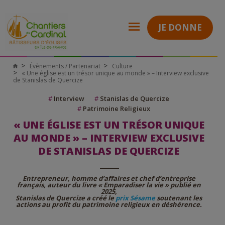
JE DONNE
Évènements / Partenariat
Culture
Chantiers
« Une église est un trésor unique au monde » – Interview exclusive
du
de Stanislas de Quercize
Cardinal
#
Interview
#
Stanislas de Quercize
#
Patrimoine Religieux
« UNE ÉGLISE EST UN TRÉSOR UNIQUE
AU MONDE » – INTERVIEW EXCLUSIVE
DE STANISLAS DE QUERCIZE
Entrepreneur, homme d’affaires et chef d’entreprise
français, auteur du livre « Emparadiser la vie » publié en
2025,
Stanislas de Quercize a créé le
prix Sésame
soutenant les
actions au profit du patrimoine religieux en déshérence.