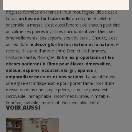
La première chose que je ferais, c’est de réouvrir les milliers
d’églises fermées en France ! Pour moi, l’église idéale est à
la fois
un lieu de foi fraternelle
où on prie et célèbre
ensemble la messe. C’est aussi l’endroit où chacun peut dire
au calme ses prières invisibles qui montent vers Dieu, ses
émerveillements, ses espoirs, ses douleurs… Ensuite, c’est
un lieu dont
le décor glorifie la création et la nature
, et
raconte l’histoire d’amour entre Dieu et les hommes,
l’Histoire Sainte, l’Evangile.
Enfin les proportions et les
décors parleront à l’âme pour élever, émerveiller,
éblouir, espérer; écouter, élargir, épanouir,
emparadiser nos vies et nos actions.
La beauté dans
une église est indispensable pour porter l’âme : lors d’une
messe ou dans une simple prière, ce qui se passe est
incroyable, inimaginable, incommensurable, inimitable,
imprévu, invisible, important, indispensable, infini…
VOIR AUSSI