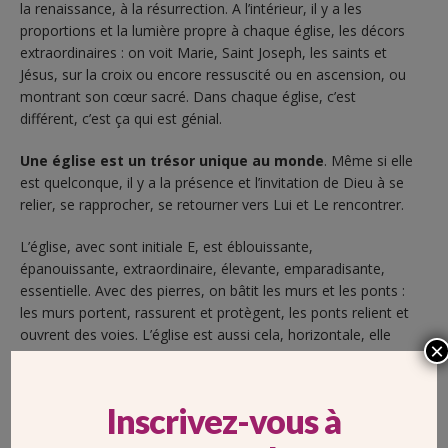
la renaissance, à la résurrection. A l’intérieur, il y a les
proportions et la lumière propre à chaque église, les décors
extraordinaires : on voit Marie, Saint Joseph, les saints et
Jésus, sur la croix ou encore ressuscité ou en ascension, ou
montrant son cœur sacré. Dans chaque église, c’est
différent, c’est ça qui est génial.
Une église est un trésor unique au monde
. Même si elle
est quelconque, il y a la présence et l’invitation de Dieu à se
relier, se rapprocher, se retourner vers Lui et Le rencontrer.
L’église, avec sont initiale E, est éblouissante,
épanouissante, extraordinaire, élevante, emparadisante,
essentielle. Avec des pierres, on bâtit les murs et les ponts :
les murs portent, rassurent et protègent, les ponts relient et
ouvrent des voies. L’église est aussi cela, horizontale, elle
×
rassemble les personnes et verticale,
elle nous dit le Ciel
,
on parle à Dieu, elle élève nos âmes, c’est émerveillant.
Inscrivez-vous à
UNE ÉGLISE QUI VOUS A MARQUÉE, OU QUI